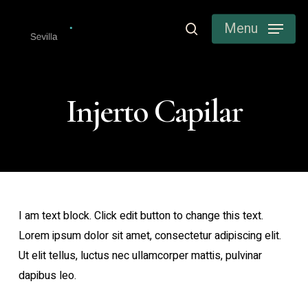
Skip
Menu
to
search
main
content
Injerto Capilar
I am text block. Click edit button to change this text.
Lorem ipsum dolor sit amet, consectetur adipiscing elit.
Ut elit tellus, luctus nec ullamcorper mattis, pulvinar
dapibus leo.