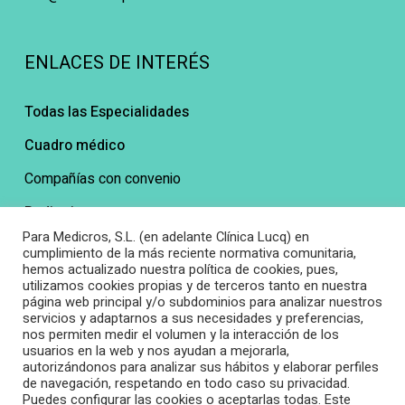
ENLACES DE INTERÉS
Todas las Especialidades
Cuadro médico
Compañías con convenio
Pedir cita
Para Medicros, S.L. (en adelante Clínica Lucq) en
Preguntas frecuentes
cumplimiento de la más reciente normativa comunitaria,
hemos actualizado nuestra política de cookies, pues,
utilizamos cookies propias y de terceros tanto en nuestra
página web principal y/o subdominios para analizar nuestros
LEGAL
servicios y adaptarnos a sus necesidades y preferencias,
nos permiten medir el volumen y la interacción de los
usuarios en la web y nos ayudan a mejorarla,
Aviso Legal
autorizándonos para analizar sus hábitos y elaborar perfiles
de navegación, respetando en todo caso su privacidad.
Privacidad
Puedes configurar las cookies o aceptarlas todas. Este